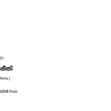
ം .
 രീതി
eera (
യില്‍
Paste