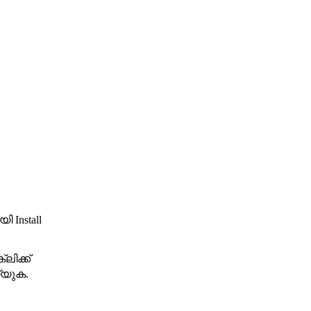
ായി
Install
്ലിക്ക്
യ്യുക.