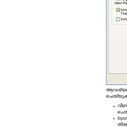
ആവശ്യപ്പ
ചെയ്യുക.ത
വീണ്
ചെയ
Inpu
തിര