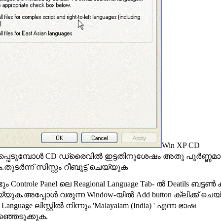
Win XP CD
െടുമ്പോള്‍
ഡ്രൈവില്‍ ഇട്ടതിനുശേഷം അതു പൂര്‍ണ്ണമ
CD
ുടര്‍ന്ന് സിസ്റ്റം റീബൂട്ട് ചെയ്യുക
ടും
ലെ
ല്‍
ബട്ടണ്‍ ക
Controle Panel
Reagional Language Tab-
Deatils
്യുക.അപ്പോള്‍ വരുന്ന
യില്‍
ക്ലിക്ക് ചെ
Window-
Add button
ലിസ്റ്റില്‍ നിന്നും
എന്ന ഭാഷ
t Language
'Malayalam (India) '
ഞ്ഞെടുക്കുക.