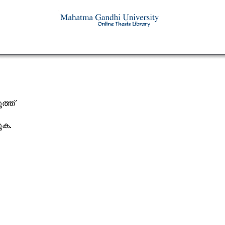
ത്ത്
യുക.