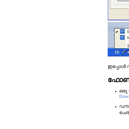
ഇപ്പോള്‍ 
ഫോണ്
ഒരു
Down
ഡൗണ
ചെയ