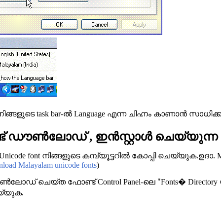
നിങ്ങളുടെ
ല്‍
എന്ന ചിഹ്നം കാണാന്‍ സാധിക്കു
task bar-
Language
ട് ഡൗണ്‍ലോഡ്
ഇന്‍സ്റ്റാള്‍ ചെയ്യുന്ന
,
നിങ്ങളുടെ കമ്പ്യൂട്ടറില്‍ കോപ്പി ചെയ്യുക.ഉദാ.
Unicode font
M
load Malayalam unicode fonts
)
്‍ലോഡ് ചെയ്ത ഫോണ്ട്
ലെ "
Control Panel-
Fonts� Directory
്യുക.