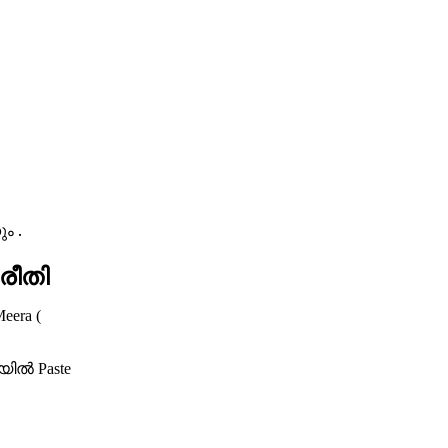
ം .
 രീതി
eera (
യില്‍
Paste