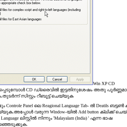
Win XP CD
െടുമ്പോള്‍
ഡ്രൈവില്‍ ഇട്ടതിനുശേഷം അതു പൂര്‍ണ്ണമ
CD
ുടര്‍ന്ന് സിസ്റ്റം റീബൂട്ട് ചെയ്യുക
ടും
ലെ
ല്‍
ബട്ടണ്‍ ക
Controle Panel
Reagional Language Tab-
Deatils
്യുക.അപ്പോള്‍ വരുന്ന
യില്‍
ക്ലിക്ക് ചെ
Window-
Add button
ലിസ്റ്റില്‍ നിന്നും
എന്ന ഭാഷ
t Language
'Malayalam (India) '
ഞ്ഞെടുക്കുക.