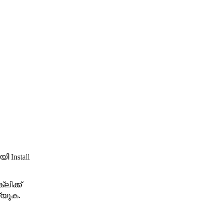
ായി
Install
്ലിക്ക്
യ്യുക.