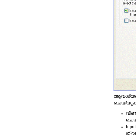
ആവശ്യപ്പ
ചെയ്യുക.ത
വീണ്
ചെയ
Inpu
തിര