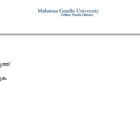
ത്ത്
യുക.